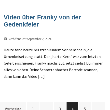
Video über Franky von der
Gedenkfeier
Veröffentlicht
September 2, 2024
Heute fand heute bei strahlendem Sonnenschein, die
Urnenbeisetzung statt. Der „harte Kern“ war zum letzten
Geleit erschienen. Franky machs gut, jetzt siehst Du immer
alles von oben. Deine Schrattenbacher Barcode scannen,
dann kann das Video […]
Beitrags-
Vorherige
1
…
3
4
5
…