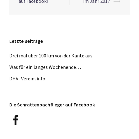
Navigation
auf Facebook!
im Jahr 2017
⟶
Letzte Beiträge
Drei mal über 100 km von der Kante aus
Was für ein langes Wochenende…
DHV- Vereinsinfo
Die Schrattenbachflieger auf Facebook
Facebook