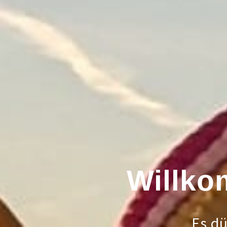
Willko
Es dü